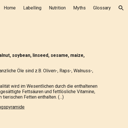
Home
Labelling
Nutrition
Myths
Glossary
ion
walnut, soybean, linseed, sesame, maize,
nzliche Öle sind z.B. Oliven-, Raps-, Walnuss-,
alität wird im Wesentlichen durch die enthaltenen
esättigte Fettsäuren und fettlösliche Vitamine,
tierischen Fetten enthalten. (…)
ungspyramide