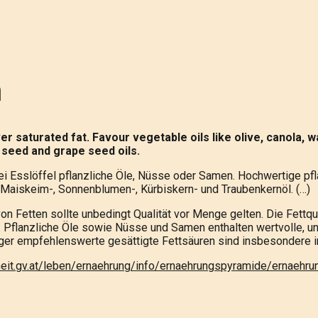
ip to main content
Skip to navigat
a
r saturated fat. Favour vegetable oils like olive, canola, 
 seed and grape seed oils.
ei Esslöffel pflanzliche Öle, Nüsse oder Samen. Hochwertige pfla
, Maiskeim-, Sonnenblumen-, Kürbiskern- und Traubenkernöl. (…)
on Fetten sollte unbedingt Qualität vor Menge gelten. Die Fettqu
 Pflanzliche Öle sowie Nüsse und Samen enthalten wertvolle, ung
ger empfehlenswerte gesättigte Fettsäuren sind insbesondere in 
eit.gv.at/leben/ernaehrung/info/ernaehrungspyramide/ernaehr