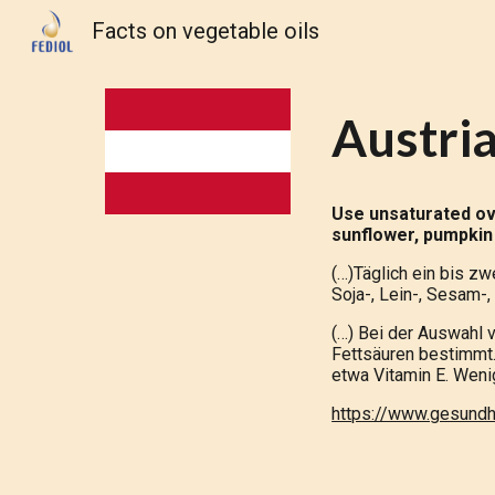
Facts on vegetable oils
Sk
Austri
Use unsaturated ove
sunflower, pumpkin
(…)Täglich ein bis zw
Soja-, Lein-, Sesam-
(…) Bei der Auswahl v
Fettsäuren bestimmt.
etwa Vitamin E. Weni
https://www.gesundh